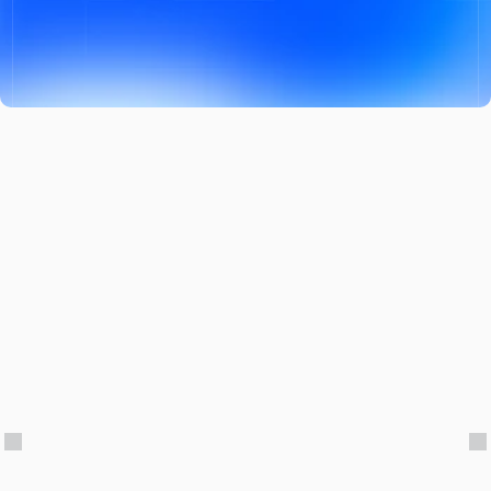
Boka demo
info@tradematch.com
Hem
Integritetspolicy
Om oss
Allmänna villkor
Funktioner
Status
Integrationer