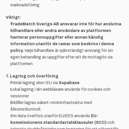
marknadsföring.
Viktigt:
TradeMatch Sverige AB ansvarar inte för hur anslutna 
bilhandlare eller andra användare av plattformen 
hanterar personuppgifter eller annan känslig 
information utanför de ramar som beskrivs i denna 
policy.
 Varje bilhandlare är självständigt ansvarig för sin 
egen behandling av uppgifter efter att de mottagits via 
plattformen.
7. Lagring och överföring
Primär lagring sker i EU via 
Supabase
.
Lokal lagring i din webbläsare används för cookies och 
sessioner.
Bildfiler lagras säkert i molninfrastruktur med 
åtkomstkontroll.
Om data överförs utanför EU/EES används 
EU-
kommissionens standardavtalsklausuler (SCC)
 och 