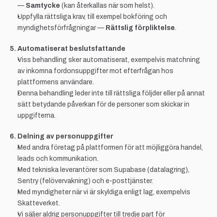
— 
Samtycke
 (kan återkallas när som helst).
Uppfylla rättsliga krav, till exempel bokföring och 
myndighetsförfrågningar — 
Rättslig förpliktelse
.
5. Automatiserat beslutsfattande
Viss behandling sker automatiserat, exempelvis matchning 
av inkomna fordonsuppgifter mot efterfrågan hos 
plattformens användare.
Denna behandling leder inte till rättsliga följder eller på annat 
sätt betydande påverkan för de personer som skickar in 
uppgifterna.
6. Delning av personuppgifter
Med andra företag på plattformen för att möjliggöra handel, 
leads och kommunikation.
Med tekniska leverantörer som Supabase (datalagring), 
Sentry (felövervakning) och e-posttjänster.
Med myndigheter när vi är skyldiga enligt lag, exempelvis 
Skatteverket.
Vi säljer aldrig personuppgifter till tredje part för 