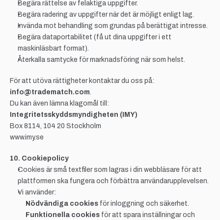
Begära rättelse av felaktiga uppgifter.
Begära radering av uppgifter när det är möjligt enligt lag.
Invända mot behandling som grundas på berättigat intresse.
Begära dataportabilitet (få ut dina uppgifter i ett 
maskinläsbart format).
Återkalla samtycke för marknadsföring när som helst.
För att utöva rättigheter kontaktar du oss på: 
info@tradematch.com
.
Du kan även lämna klagomål till:
Integritetsskyddsmyndigheten (IMY)
Box 8114, 104 20 Stockholm
www.imy.se
10. Cookiepolicy
Cookies är små textfiler som lagras i din webbläsare för att 
plattformen ska fungera och förbättra användarupplevelsen.
Vi använder:
Nödvändiga cookies
 för inloggning och säkerhet.
Funktionella cookies
 för att spara inställningar och 