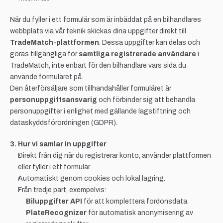
När du fyller i ett formulär som är inbäddat på en bilhandlares 
webbplats via vår teknik skickas dina uppgifter direkt till 
TradeMatch-plattformen
. Dessa uppgifter kan delas och 
göras tillgängliga för 
samtliga registrerade användare
 i 
TradeMatch, inte enbart för den bilhandlare vars sida du 
använde formuläret på.
Den återförsäljare som tillhandahåller formuläret är 
personuppgiftsansvarig
 och förbinder sig att behandla 
personuppgifter i enlighet med gällande lagstiftning och 
dataskyddsförordningen (GDPR).
3. Hur vi samlar in uppgifter
Direkt från dig när du registrerar konto, använder plattformen 
eller fyller i ett formulär.
Automatiskt genom cookies och lokal lagring.
Från tredje part, exempelvis:
Biluppgifter API
 för att komplettera fordonsdata.
PlateRecognizer
 för automatisk anonymisering av 