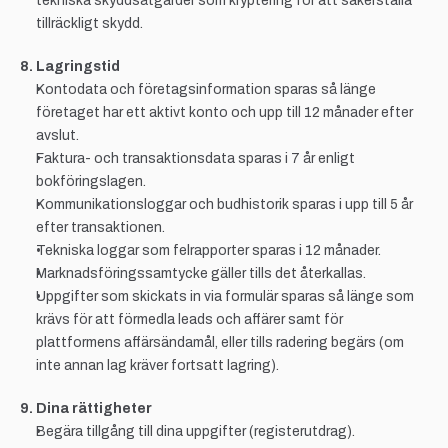
tekniska skyddsåtgärder som kryptering för att säkerställa 
tillräckligt skydd.
8. Lagringstid
Kontodata och företagsinformation sparas så länge 
företaget har ett aktivt konto och upp till 12 månader efter 
avslut.
Faktura- och transaktionsdata sparas i 7 år enligt 
bokföringslagen.
Kommunikationsloggar och budhistorik sparas i upp till 5 år 
efter transaktionen.
Tekniska loggar som felrapporter sparas i 12 månader.
Marknadsföringssamtycke gäller tills det återkallas.
Uppgifter som skickats in via formulär sparas så länge som 
krävs för att förmedla leads och affärer samt för 
plattformens affärsändamål, eller tills radering begärs (om 
inte annan lag kräver fortsatt lagring).
9. Dina rättigheter
Begära tillgång till dina uppgifter (registerutdrag).