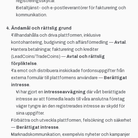
registreringsskyltar.
Betaltjänst- och e-postleverantörer för fakturering och 
kommunikation.
4. Ändamål och rättslig grund
Tillhandahålla och driva plattformen, inklusive 
kontohantering, budgivning och affärsförmedling — 
Avtal
.
Hantera betalningar, fakturering och krediter 
(LeadCoins/TradeCoins) — 
Avtal och rättslig 
förpliktelse
.
Ta emot och distribuera inskickade fordonsuppgifter från 
externa formulär till plattformens användare — 
Berättigat 
intresse
.
Vi har gjort en 
intresseavvägning
 där vårt berättigade 
intresse av att förmedla leads till våra anslutna företag 
väger tyngre än den registrerades intresse av skydd för 
sina uppgifter.
Förbättra och utveckla plattformen, felsökning och säkerhet 
— 
Berättigat intresse
.
Marknadskommunikation, exempelvis nyheter och kampanjer 