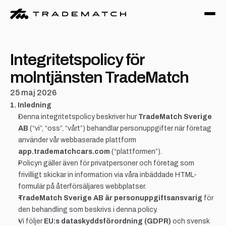
Integritetspolicy för 
molntjänsten TradeMatch
25 maj 2026
1. Inledning
Denna integritetspolicy beskriver hur 
TradeMatch Sverige 
AB
 (“vi”, “oss”, “vårt”) behandlar personuppgifter när företag 
använder vår webbaserade plattform 
app.tradematchcars.com
 (“plattformen”).
Policyn gäller även för privatpersoner och företag som 
frivilligt skickar in information via våra inbäddade HTML-
formulär på återförsäljares webbplatser.
TradeMatch Sverige AB är personuppgiftsansvarig
 för 
den behandling som beskrivs i denna policy.
Vi följer 
EU:s dataskyddsförordning (GDPR)
 och svensk 